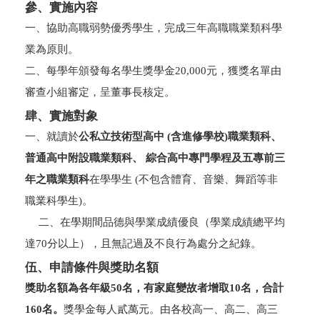
參、實施內容
一、協助高職弱勢優秀學生，完成三年高職職業類科學
業為原則。
二、每學年頒發每名學生獎學金20,000元，獲獎名單由
審查小組審定，呈董事長核定。
肆、實施對象
一、就讀於
公私立技術型高中 (含進修學校)職業類科、
普通高中附設職業類科、 綜合高中專門學程及五專前三
年之職業類科
在學學生 (不包含體育、音樂、舞蹈等非
職業科學生)。
二、在學期間品德與學業成績優良（學業成績總平均
達70分以上），且無記過及不良行為處分之紀錄。
伍、申請條件與獎助名額
獎助名額為各年級50名，有家庭變故者增取10名，合計
160名。
獎學金每人貳萬元。由各校高一、高二、高三