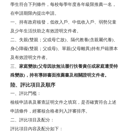
學生符合下列條件，每校每學年度各年級限推薦一名，
在申請期限內提出申請。
一、持有政府核發，低收入戶、中低收入戶、弱勢兒童
及少年生活扶助之有效證明文件者。
二、失親(雙親；父或母亡故)、隔代教養(含親屬代養)、
身心障礙(雙親；父或母)、單親(父母離異)持有戶籍謄本
及有效證明文件者。
三、
家庭變故(父母因故無法履行扶養責任或家庭遭受特
殊變故)，持有導師書面推薦書及相關證明文件者。
陸、評比項目及順序
一、評比門檻：
檢核申請表及審查証明文件之填寫，是否確實符合上述
申請條件，經審核合格者列入評審排序。
二、評比項目及配分：
評比項目內容及配分如下：