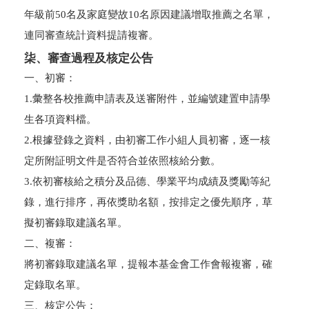
年級前50名及家庭變故10名原因建議增取推薦之名單，
連同審查統計資料提請複審。
柒、審查過程及核定公告
一、初審：
1.彙整各校推薦申請表及送審附件，並編號建置申請學
生各項資料檔。
2.根據登錄之資料，由初審工作小組人員初審，逐一核
定所附証明文件是否符合並依照核給分數。
3.依初審核給之積分及品德、學業平均成績及獎勵等紀
錄，進行排序，再依獎助名額，按排定之優先順序，草
擬初審錄取建議名單。
二、複審：
將初審錄取建議名單，提報本基金會工作會報複審，確
定錄取名單。
三、核定公告：