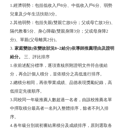
1.經濟弱勢：包括低收入戶8分、中低收入戶6分、弱勢
兒童及少年生活扶助3分。
2.其他弱勢：包括失親(雙親亡故6分；父或母亡故3分)、
隔代教養5分、身心障礙(雙親身障3分；父或母身障2
分)、單親(父母離異2分)。
3.
家庭變故(依變故狀況8~2給分)依導師推薦理由及證明
給分。
三、評比排序
1.依前述配分標準，逐項查核所附證明文件符合後給
分，再合計個人積分，並依積分之高低進行排序。
2.總積分相同，再依學業成績、品德表現獎勵紀錄，高
低排定先後順序。
3.同校同一年級推薦人數超過一名者，由該校推薦名單
中擇取積分最高者一名列入整體排序，餘者不列入排
序。
4.各年級分別就初審結果積分及成績排序，原則選取各